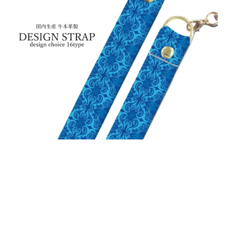
ストラップ 手帳型 スマホケース に 全機種
対応 iPhone6 plus レザー 牛本革 皮革 ス
タラップ 和柄長 ペイズリー柄 男女兼用 花
柄 ゴージャス系 オラオラ系 シェパード フ
ェアリー 好きには 人気