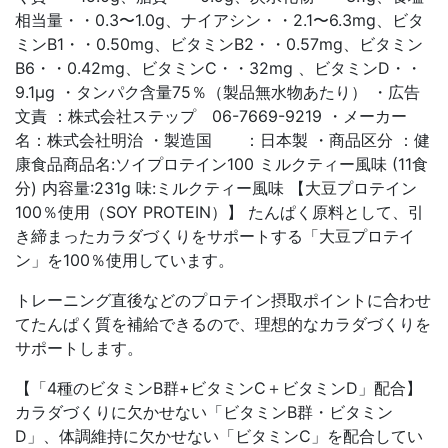
相当量・・0.3〜1.0g、ナイアシン・・2.1〜6.3mg、ビタ
ミンB1・・0.50mg、ビタミンB2・・0.57mg、ビタミン
B6・・0.42mg、ビタミンC・・32mg 、ビタミンD・・
9.1μg ・タンパク含量75％（製品無水物あたり） ・広告
文責 ：株式会社ステップ 06-7669-9219 ・メーカー
名：株式会社明治 ・製造国 ：日本製 ・商品区分 ：健
康食品商品名:ソイプロテイン100 ミルクティー風味 (11食
分) 内容量:231g 味:ミルクティー風味 【大豆プロテイン
100％使用（SOY PROTEIN）】 たんぱく原料として、引
き締まったカラダづくりをサポートする「大豆プロテイ
ン」を100％使用しています。
トレーニング直後などのプロテイン摂取ポイントに合わせ
てたんぱく質を補給できるので、理想的なカラダづくりを
サポートします。
【「4種のビタミンB群+ビタミンC＋ビタミンD」配合】
カラダづくりに欠かせない「ビタミンB群・ビタミン
D」、体調維持に欠かせない「ビタミンC」を配合してい