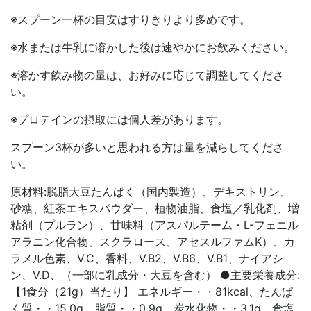
※スプーン一杯の目安はすりきりより多めです。
※水または牛乳に溶かした後は速やかにお飲みください。
※溶かす飲み物の量は、お好みに応じて調整してくださ
い。
※プロテインの摂取には個人差があります。
スプーン3杯が多いと思われる方は量を減らしてくださ
い。
原材料:脱脂大豆たんぱく（国内製造）、デキストリン、
砂糖、紅茶エキスパウダー、植物油脂、食塩／乳化剤、増
粘剤（プルラン）、甘味料（アスパルテーム・L-フェニル
アラニン化合物、スクラロース、アセスルファムK）、カ
ラメル色素、V.C、香料、V.B2、V.B6、V.B1、ナイアシ
ン、V.D、（一部に乳成分・大豆を含む） ●主要栄養成分:
【1食分（21g）当たり】 エネルギー・・81kcal、たんぱ
く質・・15.0g、脂質・・0.9g、炭水化物・・3.1g、食塩