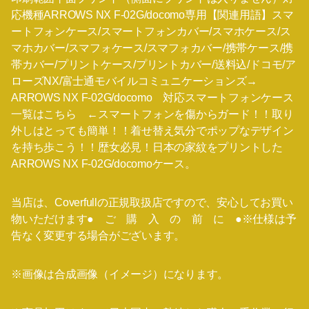
応機種ARROWS NX F-02G/docomo専用【関連用語】スマ
ートフォンケース/スマートフォンカバー/スマホケース/ス
マホカバー/スマフォケース/スマフォカバー/携帯ケース/携
帯カバー/プリントケース/プリントカバー/送料込/ドコモ/ア
ローズNX/富士通モバイルコミュニケーションズ→
ARROWS NX F-02G/docomo 対応スマートフォンケース
一覧はこちら ←スマートフォンを傷からガード！！取り
外しはとっても簡単！！着せ替え気分でポップなデザイン
を持ち歩こう！！歴女必見！日本の家紋をプリントした
ARROWS NX F-02G/docomoケース。
当店は、Coverfullの正規取扱店ですので、安心してお買い
物いただけます● ご 購 入 の 前 に ●※仕様は予
告なく変更する場合がございます。
※画像は合成画像（イメージ）になります。