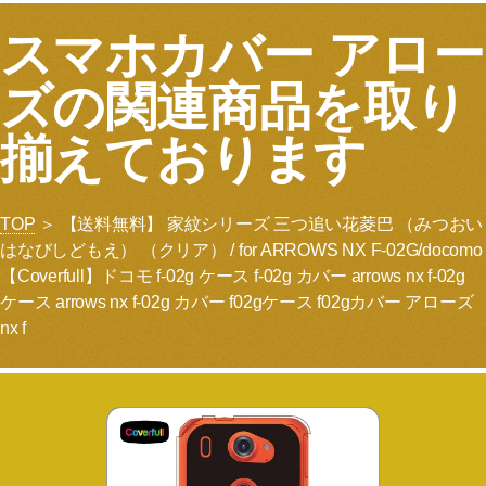
スマホカバー アロー
ズの関連商品を取り
揃えております
TOP
＞ 【送料無料】 家紋シリーズ 三つ追い花菱巴 （みつおい
はなびしどもえ） （クリア） / for ARROWS NX F-02G/docomo
【Coverfull】ドコモ f-02g ケース f-02g カバー arrows nx f-02g
ケース arrows nx f-02g カバー f02gケース f02gカバー アローズ
nx f