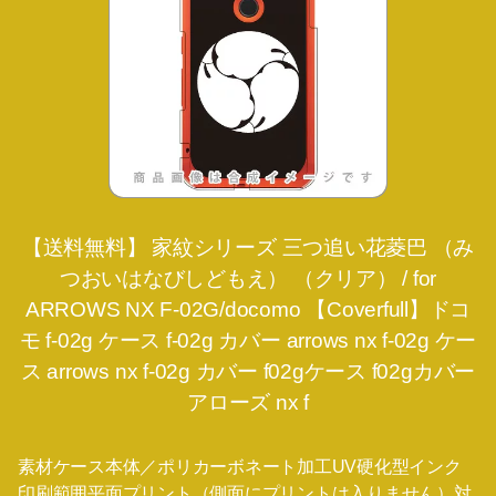
【送料無料】 家紋シリーズ 三つ追い花菱巴 （み
つおいはなびしどもえ） （クリア） / for
ARROWS NX F-02G/docomo 【Coverfull】ドコ
モ f-02g ケース f-02g カバー arrows nx f-02g ケー
ス arrows nx f-02g カバー f02gケース f02gカバー
アローズ nx f
素材ケース本体／ポリカーボネート加工UV硬化型インク
印刷範囲平面プリント（側面にプリントは入りません）対