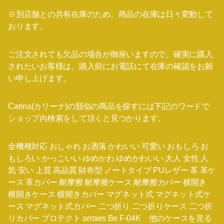
※別店舗との共有在庫のため、商品の在庫は日々変動して
おります。
ご注文されても欠品の場合が御座いますので、確実に購入
されたいお客様は、購入前にお電話にて在庫の確認をお願
い申し上げます。
Carina(カリーナ)の類似の商品を探すには下記のワードで
ショップ内検索をして頂くと見つかります。
全機種対応 おしゃれ お洒落 かわいい 可愛い おもしろ お
もしろい かっこいい ゆめかわ ゆめかわいい 大人 女性 人
気 安い 上質 高品質 財布型 ノートタイプ PUレザー 革 革ケ
ース 革カバー 耐摩擦 耐摩擦ケース 耐摩擦カバー 横開き
横開きケース 横開きカバー マグネット式 マグネット式ケ
ース マグネット式カバー 二つ折り 二つ折りケース 二つ折
りカバー プロテクト arrows Be F-04K 他のケースを見る