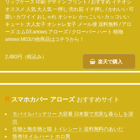
リップケース 印刷 デザイン プリント / おすすめ イチオシ
オススメ 人気 大人気 一押し 売れ筋 イチ押し / かわいい 可
愛い カワイイ おしゃれ オシャレ かっこいい カッコいい
キュート 大人女子 オシャレ女子 メール便 送料無料 / アロ
ーズ エム03 arrows アローズ / クローバー ハート 植物
arrows M03の他商品はコチラから！
2,480円（税込み）
楽天で購入
スマホカバー アローズ
おすすめサイト
モバイルバッテリー 大容量 日本製で充実な暮らしを演
出
生物と無生物と猫 トイレシート 送料無料のあいだ
怪奇!ネイル ハート ホロ男