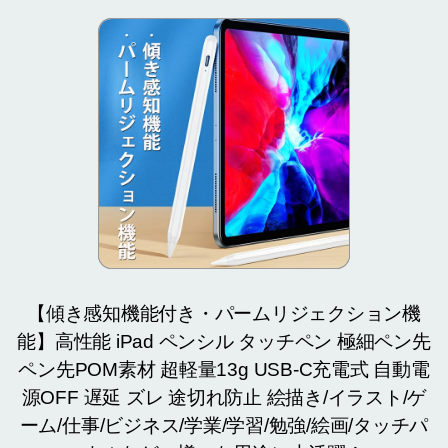
【傾き感知機能付き・パームリジェクション機
能】高性能 iPad ペンシル タッチペン 極細ペン先
ペン先POM素材 超軽量13g USB-C充電式 自動電
源OFF 遅延 ズレ 途切れ防止 絵描き/イラスト/ゲ
ーム/仕事/ビジネス/学業/学習/勉強/絵画/タッチパ