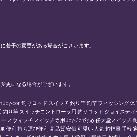
様に若干の変更がある場合がございます。
く変更になる場合がございます。
Switch Joy-con 釣りロッド スイッチ 釣り竿 釣竿 フィッ
ch 用 釣り竿 スイッチコントローラ用 釣りロッド ジョイステ
ニンテンドー スウィッチ スイッチ専用 Joy-Con対応 任天堂スイッ
簡単 便利 持ち運び便利 高品質 安価 可愛い 人気 超軽量 手軽 