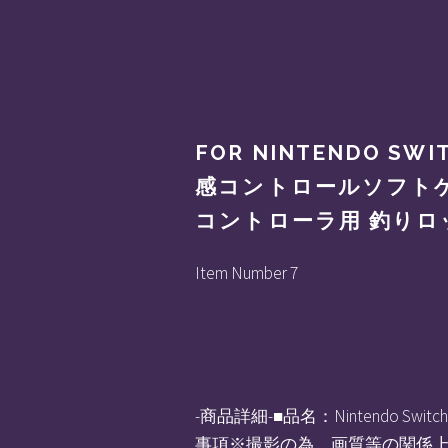
FOR NINTENDO S
感コントロールソフトゲー
コントローラ用 釣りロ
Item Number 7
-商品詳細-■品名：Nintendo 
事項※撮影の為、画質等の関係