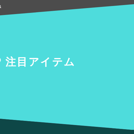
ね
注目アイテム