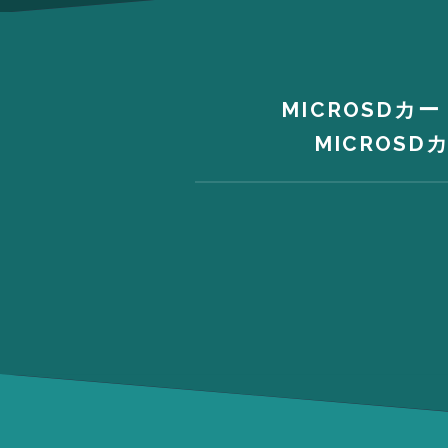
MICROSDカード
MICROSD