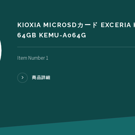
KIOXIA MICROSDカード EXCERIA
64GB KEMU-A064G
Item Number 1
商品詳細