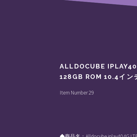
ALLDOCUBE IPLAY4
128GB ROM 10.4イン
Item Number 29
◆商品名：Alldocube iplay40 4G