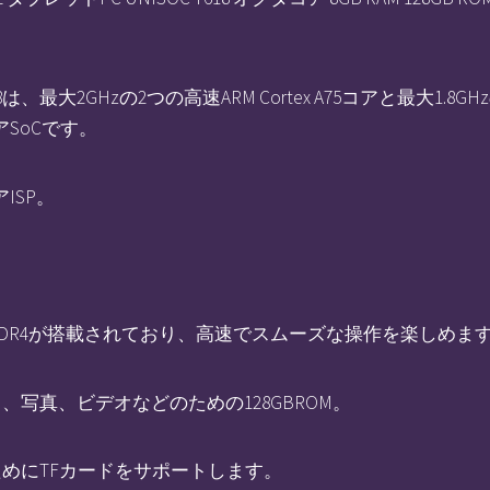
8は、最大2GHzの2つの高速ARM Cortex A75コアと最大1.
コアSoCです。
アISP。
容量LPDDR4が搭載されており、高速でスムーズな操作を楽しめま
写真、ビデオなどのための128GBROM。
めにTFカードをサポートします。