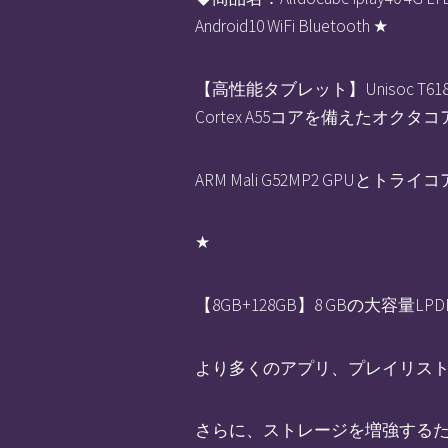
Android10 WiFi Bluetooth ★
【高性能タブレット】Unisoc T61
Cortex A55コアを備えたオクタ
ARM Mali G52MP2 GPUとトライコ
★
【8GB+128GB】8 GBの大
より多くのアプリ、プレイリスト、
さらに、ストレージを増強するた