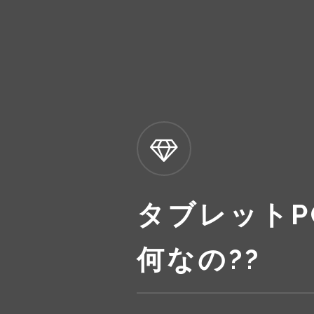
タブレットP
何なの??