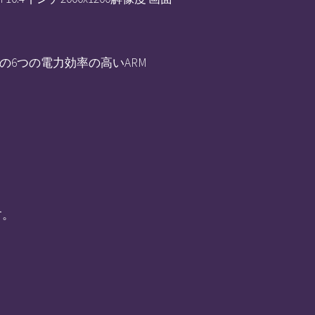
8GHzの6つの電力効率の高いARM
す。