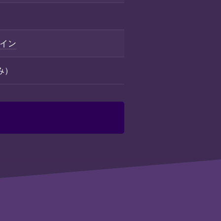
イン
込み）