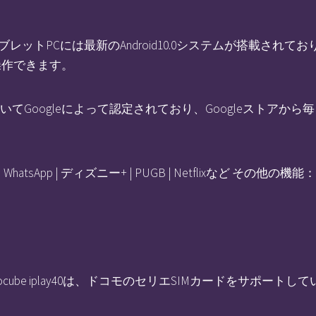
ム】タブレットPCには最新のAndroid10.0システムが搭載さ
操作できます。
向上についてGoogleによって認定されており、Googleスト
e | WhatsApp | ディズニー+ | PUGB | Netflixなど その他の機
cube iplay40は、ドコモのセリエSIMカードをサポートし