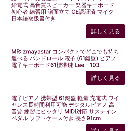
給電式 高音質スピーカー 楽器キーボード
初心者 練習用 譜面立て CE認証済 マイク
日本語取扱書付き
詳しく見る
MR: zmayastar コンパクトでどこでも持ち
運べる バンドロール 電子 (61鍵盤) ピアノ
電子キーボード61標準鍵 Lee - 103
詳しく見る
電子ピアノ 携帯型 61鍵盤 軽量 充電式 ワイ
ヤレス長時間利用可能 デジタルピアノ 高
音質 練習にピッタリ MIDI対応 サステイン
ペダル ソフトケース付き 長さ91cm